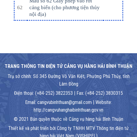
Mẫu số 62 Giấy phép vào rời
62
cảng biển (cho phương tiện thủy
nội địa)
TRANG THÔNG TIN ĐIỆN TỬ CẢNG VỤ HÀNG HẢI BÌNH THUẬN
Trụ sở chính: Số 345 Đường Võ Văn Kiệt, Phường Phú Thủy, tỉnh
Lâm Đồng
Điện thoại: (+84-252) 3822353 | Fax: (+84-252) 3830315
Email: cangvubinhthuan@gmail.com | Website:
http://cangvuhanghaibinhthuan.gov.vn
© 2021 Bản quyền thuộc về Cảng vụ hàng hải Bình Thuận
Thiết kế và phát triển bởi Công ty TNHH MTV Thông tin điện tử
hàng hải Việt Nam (VISHIPEL)