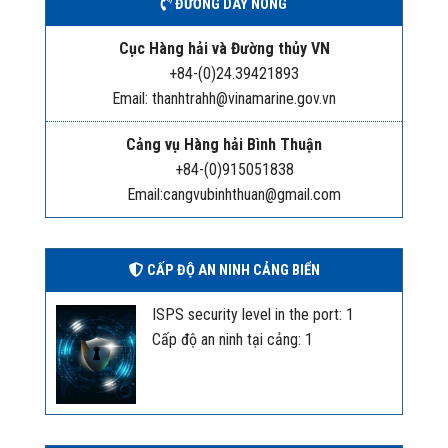
ĐƯỜNG DÂY NÓNG
Cục Hàng hải và Đường thủy VN
+84-(0)24.39421893
Email: thanhtrahh@vinamarine.gov.vn
Cảng vụ Hàng hải Bình Thuận
+84-(0)915051838
Email:cangvubinhthuan@gmail.com
CẤP ĐỘ AN NINH CẢNG BIỂN
ISPS security level in the port: 1
Cấp độ an ninh tại cảng: 1