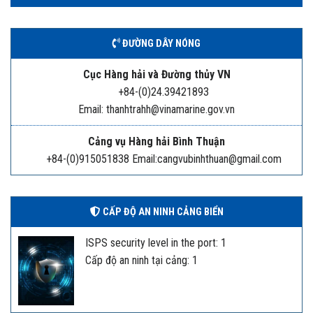
ĐƯỜNG DÂY NÓNG
Cục Hàng hải và Đường thủy VN
+84-(0)24.39421893
Email: thanhtrahh@vinamarine.gov.vn
Cảng vụ Hàng hải Bình Thuận
+84-(0)915051838 Email:cangvubinhthuan@gmail.com
CẤP ĐỘ AN NINH CẢNG BIỂN
ISPS security level in the port: 1
Cấp độ an ninh tại cảng: 1