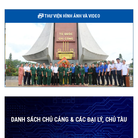
THƯ VIỆN HÌNH ẢNH VÀ VIDEO
DANH SÁCH CHỦ CẢNG & CÁC ĐẠI LÝ, CHỦ TÀU