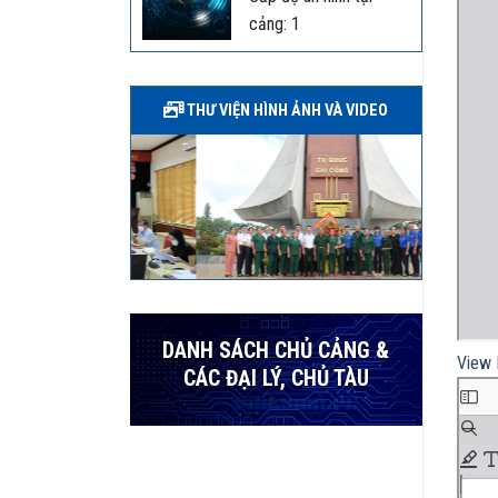
cảng: 1
THƯ VIỆN HÌNH ẢNH VÀ VIDEO
DANH SÁCH CHỦ CẢNG &
View 
CÁC ĐẠI LÝ, CHỦ TÀU