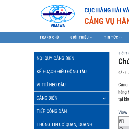
Skip
to
content
TRANG CHỦ
GIỚI THIỆU
TIN TỨC
GIỚI T
NỘI QUY CẢNG BIỂN
Chứ
KẾ HOẠCH ĐIỀU ĐỘNG TÀU
ĐĂNG 
VỊ TRÍ NEO ĐẬU
Cảng 
hàng 
CẢNG BIỂN
tại k
TIẾP CÔNG DÂN
View 
THÔNG TIN CƠ QUAN, DOANH