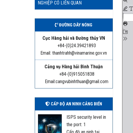
NGHIỆP CÓ LIÊN QUAN
ĐƯỜNG DÂY NÓNG
Cục Hàng hải và Đường thủy VN
+84-(0)24.39421893
Email: thanhtrahh@vinamarine.gov.vn
Cảng vụ Hàng hải Bình Thuận
+84-(0)915051838
Email:cangvubinhthuan@gmail.com
CẤP ĐỘ AN NINH CẢNG BIỂN
ISPS security level in
the port: 1
Cấp độ an ninh tại