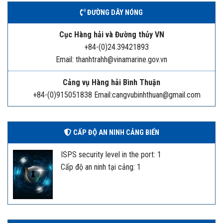
ĐƯỜNG DÂY NÓNG
Cục Hàng hải và Đường thủy VN
+84-(0)24.39421893
Email: thanhtrahh@vinamarine.gov.vn
Cảng vụ Hàng hải Bình Thuận
+84-(0)915051838 Email:cangvubinhthuan@gmail.com
CẤP ĐỘ AN NINH CẢNG BIỂN
ISPS security level in the port: 1
Cấp độ an ninh tại cảng: 1