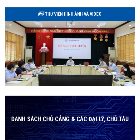
THƯ VIỆN HÌNH ẢNH VÀ VIDEO
DANH SÁCH CHỦ CẢNG & CÁC ĐẠI LÝ, CHỦ TÀU