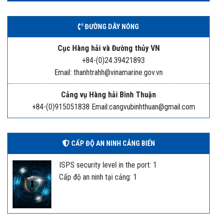
ĐƯỜNG DÂY NÓNG
Cục Hàng hải và Đường thủy VN
+84-(0)24.39421893
Email: thanhtrahh@vinamarine.gov.vn
Cảng vụ Hàng hải Bình Thuận
+84-(0)915051838 Email:cangvubinhthuan@gmail.com
CẤP ĐỘ AN NINH CẢNG BIỂN
ISPS security level in the port: 1
Cấp độ an ninh tại cảng: 1