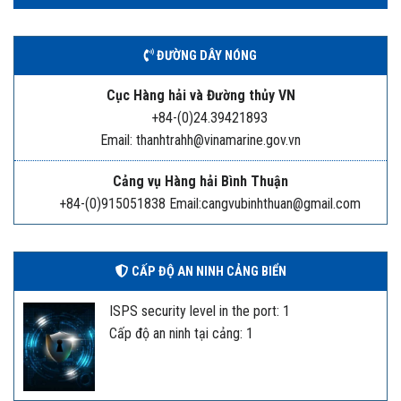
ĐƯỜNG DÂY NÓNG
Cục Hàng hải và Đường thủy VN
+84-(0)24.39421893
Email: thanhtrahh@vinamarine.gov.vn
Cảng vụ Hàng hải Bình Thuận
+84-(0)915051838 Email:cangvubinhthuan@gmail.com
CẤP ĐỘ AN NINH CẢNG BIỂN
ISPS security level in the port: 1
Cấp độ an ninh tại cảng: 1