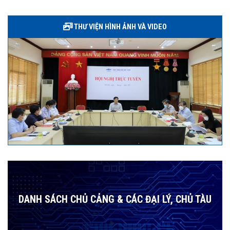
THƯ VIỆN HÌNH ẢNH VÀ VIDEO
DANH SÁCH CHỦ CẢNG & CÁC ĐẠI LÝ, CHỦ TÀU