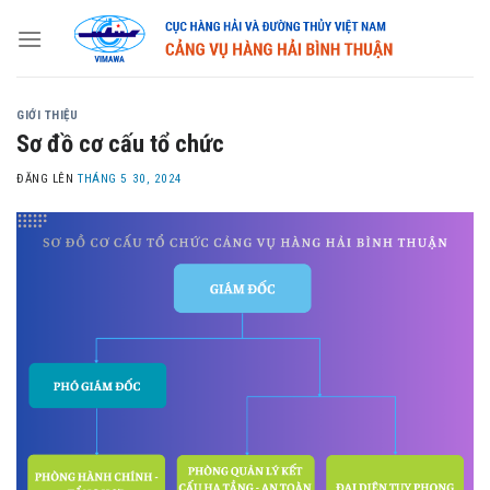
Skip
to
content
GIỚI THIỆU
Sơ đồ cơ cấu tổ chức
ĐĂNG LÊN
THÁNG 5 30, 2024