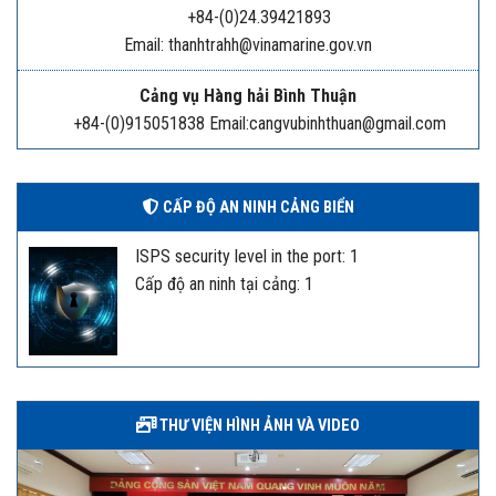
+84-(0)24.39421893
Email: thanhtrahh@vinamarine.gov.vn
Cảng vụ Hàng hải Bình Thuận
+84-(0)915051838 Email:cangvubinhthuan@gmail.com
CẤP ĐỘ AN NINH CẢNG BIỂN
ISPS security level in the port: 1
Cấp độ an ninh tại cảng: 1
THƯ VIỆN HÌNH ẢNH VÀ VIDEO