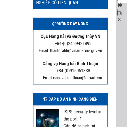
NGHIỆP CÓ LIÊN QUAN
ĐƯỜNG DÂY NÓNG
Cục Hàng hải và Đường thủy VN
+84-(0)24.39421893
Email: thanhtrahh@vinamarine.gov.vn
Cảng vụ Hàng hải Bình Thuận
+84-(0)915051838
Email:cangvubinhthuan@gmail.com
CẤP ĐỘ AN NINH CẢNG BIỂN
ISPS security level in
the port: 1
Cấp độ an ninh tại