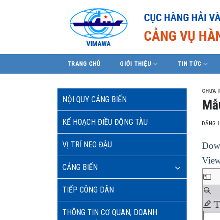
Skip
to
content
TRANG CHỦ
GIỚI THIỆU
TIN TỨC
CHƯA 
NỘI QUY CẢNG BIỂN
Mẫu
KẾ HOẠCH ĐIỀU ĐỘNG TÀU
ĐĂNG 
VỊ TRÍ NEO ĐẬU
Down
View
CẢNG BIỂN
TIẾP CÔNG DÂN
THÔNG TIN CƠ QUAN, DOANH