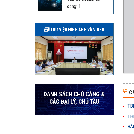
cảng: 1
THƯ VIỆN HÌNH ẢNH VÀ VIDEO
Cá
DANH SÁCH CHỦ CẢNG &
CÁC ĐẠI LÝ, CHỦ TÀU
TBH
THH
BẢN