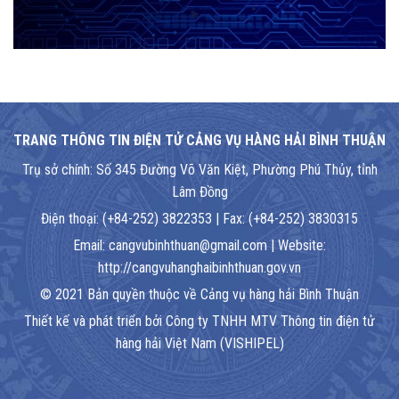
TRANG THÔNG TIN ĐIỆN TỬ CẢNG VỤ HÀNG HẢI BÌNH THUẬN
Trụ sở chính: Số 345 Đường Võ Văn Kiệt, Phường Phú Thủy, tỉnh
Lâm Đồng
Điện thoại: (+84-252) 3822353 | Fax: (+84-252) 3830315
Email: cangvubinhthuan@gmail.com | Website:
http://cangvuhanghaibinhthuan.gov.vn
© 2021 Bản quyền thuộc về Cảng vụ hàng hải Bình Thuận
Thiết kế và phát triển bởi Công ty TNHH MTV Thông tin điện tử
hàng hải Việt Nam (VISHIPEL)