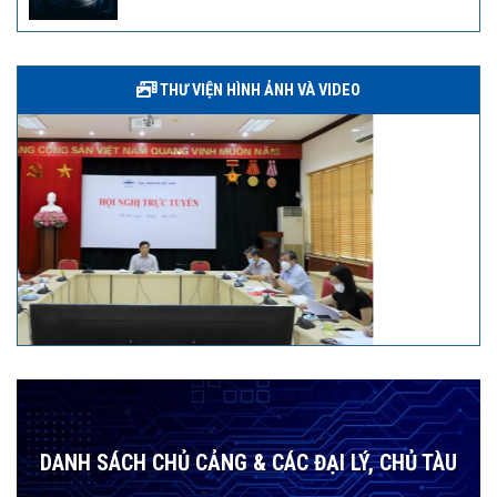
THƯ VIỆN HÌNH ẢNH VÀ VIDEO
DANH SÁCH CHỦ CẢNG & CÁC ĐẠI LÝ, CHỦ TÀU