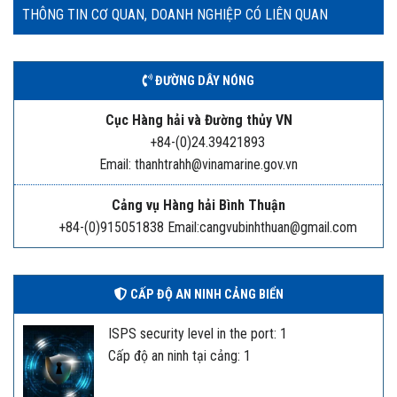
THÔNG TIN CƠ QUAN, DOANH NGHIỆP CÓ LIÊN QUAN
ĐƯỜNG DÂY NÓNG
Cục Hàng hải và Đường thủy VN
+84-(0)24.39421893
Email: thanhtrahh@vinamarine.gov.vn
Cảng vụ Hàng hải Bình Thuận
+84-(0)915051838 Email:cangvubinhthuan@gmail.com
CẤP ĐỘ AN NINH CẢNG BIỂN
ISPS security level in the port: 1
Cấp độ an ninh tại cảng: 1