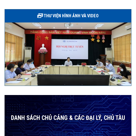
THƯ VIỆN HÌNH ẢNH VÀ VIDEO
DANH SÁCH CHỦ CẢNG & CÁC ĐẠI LÝ, CHỦ TÀU