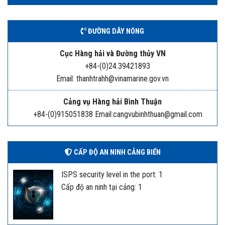
ĐƯỜNG DÂY NÓNG
Cục Hàng hải và Đường thủy VN
+84-(0)24.39421893
Email: thanhtrahh@vinamarine.gov.vn
Cảng vụ Hàng hải Bình Thuận
+84-(0)915051838 Email:cangvubinhthuan@gmail.com
CẤP ĐỘ AN NINH CẢNG BIỂN
ISPS security level in the port: 1
Cấp độ an ninh tại cảng: 1