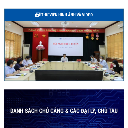
THƯ VIỆN HÌNH ẢNH VÀ VIDEO
DANH SÁCH CHỦ CẢNG & CÁC ĐẠI LÝ, CHỦ TÀU