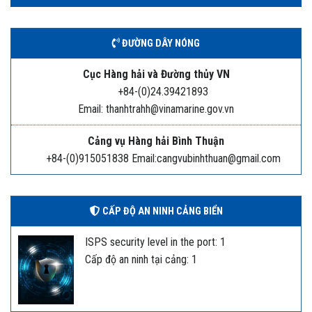
ĐƯỜNG DÂY NÓNG
Cục Hàng hải và Đường thủy VN
+84-(0)24.39421893
Email: thanhtrahh@vinamarine.gov.vn
Cảng vụ Hàng hải Bình Thuận
+84-(0)915051838 Email:cangvubinhthuan@gmail.com
CẤP ĐỘ AN NINH CẢNG BIỂN
ISPS security level in the port: 1
Cấp độ an ninh tại cảng: 1