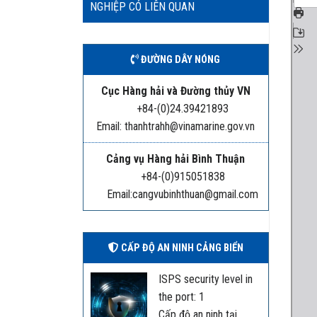
NGHIỆP CÓ LIÊN QUAN
ĐƯỜNG DÂY NÓNG
Cục Hàng hải và Đường thủy VN
+84-(0)24.39421893
Email: thanhtrahh@vinamarine.gov.vn
Cảng vụ Hàng hải Bình Thuận
+84-(0)915051838
Email:cangvubinhthuan@gmail.com
CẤP ĐỘ AN NINH CẢNG BIỂN
ISPS security level in
the port: 1
Cấp độ an ninh tại