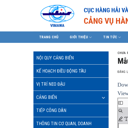
Skip
to
content
TRANG CHỦ
GIỚI THIỆU
TIN TỨC
CHƯA 
NỘI QUY CẢNG BIỂN
Mẫu
KẾ HOẠCH ĐIỀU ĐỘNG TÀU
ĐĂNG 
VỊ TRÍ NEO ĐẬU
Down
View
CẢNG BIỂN
TIẾP CÔNG DÂN
THÔNG TIN CƠ QUAN, DOANH