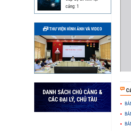
cảng: 1
THƯ VIỆN HÌNH ẢNH VÀ VIDEO
Cá
DANH SÁCH CHỦ CẢNG &
CÁC ĐẠI LÝ, CHỦ TÀU
BẢN
BẢN
BẢN