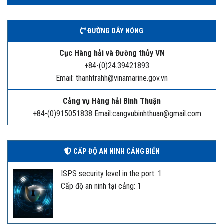
ĐƯỜNG DÂY NÓNG
Cục Hàng hải và Đường thủy VN
+84-(0)24.39421893
Email: thanhtrahh@vinamarine.gov.vn
Cảng vụ Hàng hải Bình Thuận
+84-(0)915051838 Email:cangvubinhthuan@gmail.com
CẤP ĐỘ AN NINH CẢNG BIỂN
ISPS security level in the port: 1
Cấp độ an ninh tại cảng: 1