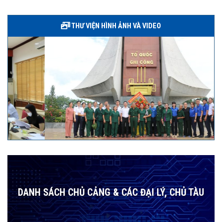
THƯ VIỆN HÌNH ẢNH VÀ VIDEO
DANH SÁCH CHỦ CẢNG & CÁC ĐẠI LÝ, CHỦ TÀU