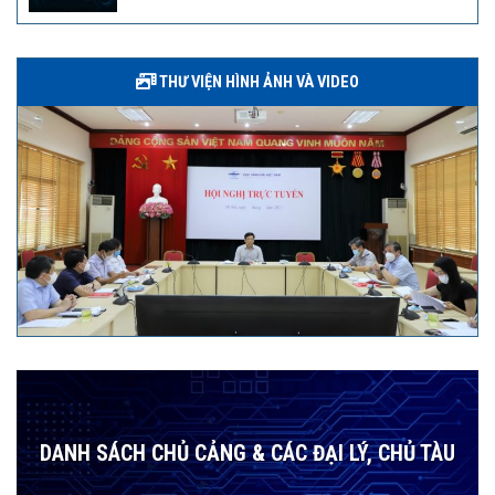
THƯ VIỆN HÌNH ẢNH VÀ VIDEO
DANH SÁCH CHỦ CẢNG & CÁC ĐẠI LÝ, CHỦ TÀU