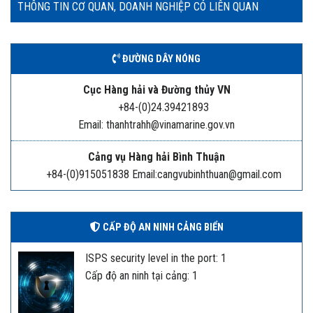
THÔNG TIN CƠ QUAN, DOANH NGHIỆP CÓ LIÊN QUAN
ĐƯỜNG DÂY NÓNG
Cục Hàng hải và Đường thủy VN
+84-(0)24.39421893
Email: thanhtrahh@vinamarine.gov.vn
Cảng vụ Hàng hải Bình Thuận
+84-(0)915051838 Email:cangvubinhthuan@gmail.com
CẤP ĐỘ AN NINH CẢNG BIỂN
ISPS security level in the port: 1
Cấp độ an ninh tại cảng: 1