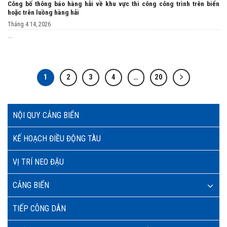
Công bố thông báo hàng hải về khu vực thi công công trình trên biển
hoặc trên luồng hàng hải
Tháng 4 14, 2026
...
1
2
3
4
…
20
NỘI QUY CẢNG BIỂN
KẾ HOẠCH ĐIỀU ĐỘNG TÀU
VỊ TRÍ NEO ĐẬU
CẢNG BIỂN
TIẾP CÔNG DÂN