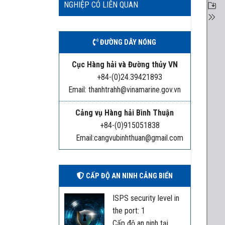
NGHIỆP CÓ LIÊN QUAN
ĐƯỜNG DÂY NÓNG
Cục Hàng hải và Đường thủy VN
+84-(0)24.39421893
Email: thanhtrahh@vinamarine.gov.vn
Cảng vụ Hàng hải Bình Thuận
+84-(0)915051838
Email:cangvubinhthuan@gmail.com
CẤP ĐỘ AN NINH CẢNG BIỂN
ISPS security level in
the port: 1
Cấp độ an ninh tại