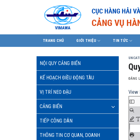
Skip
to
content
TRANG CHỦ
GIỚI THIỆU
TIN TỨC
UNCAT
NỘI QUY CẢNG BIỂN
Quy
KẾ HOẠCH ĐIỀU ĐỘNG TÀU
ĐĂNG 
VỊ TRÍ NEO ĐẬU
View 
CẢNG BIỂN
TIẾP CÔNG DÂN
THÔNG TIN CƠ QUAN, DOANH