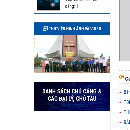
cảng: 1
THƯ VIỆN HÌNH ẢNH VÀ VIDEO
Cá
DANH SÁCH CHỦ CẢNG &
Bản
CÁC ĐẠI LÝ, CHỦ TÀU
TBH
THH
BẢN