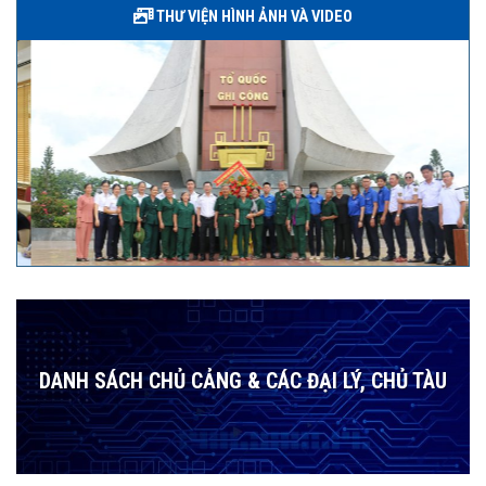
THƯ VIỆN HÌNH ẢNH VÀ VIDEO
DANH SÁCH CHỦ CẢNG & CÁC ĐẠI LÝ, CHỦ TÀU