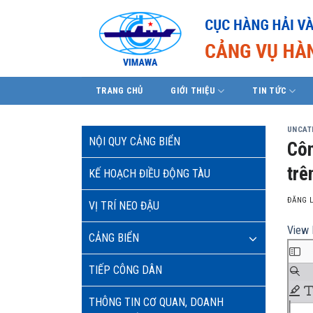
Skip
to
content
TRANG CHỦ
GIỚI THIỆU
TIN TỨC
UNCAT
NỘI QUY CẢNG BIỂN
Côn
trê
KẾ HOẠCH ĐIỀU ĐỘNG TÀU
ĐĂNG 
VỊ TRÍ NEO ĐẬU
View 
CẢNG BIỂN
TIẾP CÔNG DÂN
THÔNG TIN CƠ QUAN, DOANH