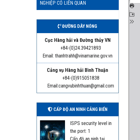
NGHIỆP CÓ LIÊN QUAN
ĐƯỜNG DÂY NÓNG
Cục Hàng hải và Đường thủy VN
+84-(0)24.39421893
Email: thanhtrahh@vinamarine.gov.vn
Cảng vụ Hàng hải Bình Thuận
+84-(0)915051838
Email:cangvubinhthuan@gmail.com
CẤP ĐỘ AN NINH CẢNG BIỂN
ISPS security level in
the port: 1
Cấp độ an ninh tại