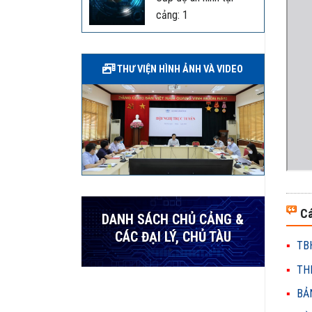
cảng: 1
THƯ VIỆN HÌNH ẢNH VÀ VIDEO
Cá
DANH SÁCH CHỦ CẢNG &
CÁC ĐẠI LÝ, CHỦ TÀU
TBH
THH
BẢN