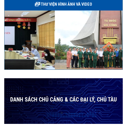
THƯ VIỆN HÌNH ẢNH VÀ VIDEO
DANH SÁCH CHỦ CẢNG & CÁC ĐẠI LÝ, CHỦ TÀU