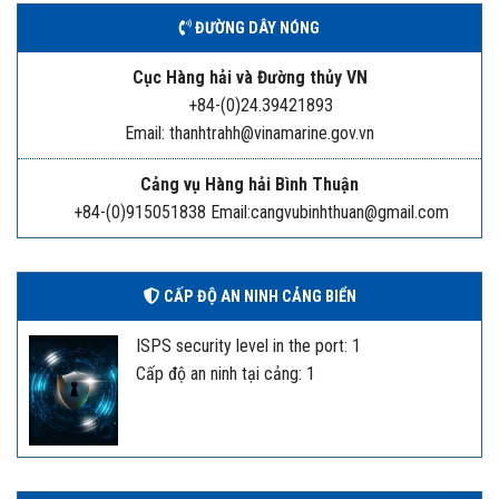
ĐƯỜNG DÂY NÓNG
Cục Hàng hải và Đường thủy VN
+84-(0)24.39421893
Email: thanhtrahh@vinamarine.gov.vn
Cảng vụ Hàng hải Bình Thuận
+84-(0)915051838 Email:cangvubinhthuan@gmail.com
CẤP ĐỘ AN NINH CẢNG BIỂN
ISPS security level in the port: 1
Cấp độ an ninh tại cảng: 1