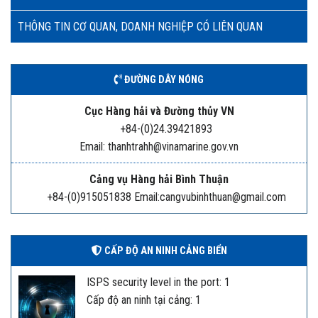
THÔNG TIN CƠ QUAN, DOANH NGHIỆP CÓ LIÊN QUAN
ĐƯỜNG DÂY NÓNG
Cục Hàng hải và Đường thủy VN
+84-(0)24.39421893
Email: thanhtrahh@vinamarine.gov.vn
Cảng vụ Hàng hải Bình Thuận
+84-(0)915051838 Email:cangvubinhthuan@gmail.com
CẤP ĐỘ AN NINH CẢNG BIỂN
ISPS security level in the port: 1
Cấp độ an ninh tại cảng: 1