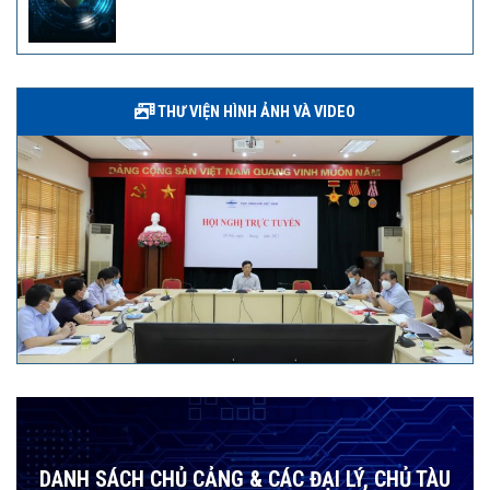
THƯ VIỆN HÌNH ẢNH VÀ VIDEO
DANH SÁCH CHỦ CẢNG & CÁC ĐẠI LÝ, CHỦ TÀU