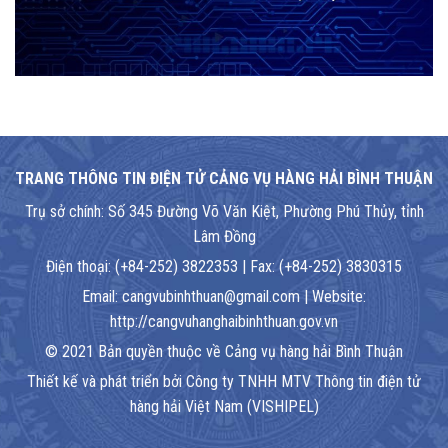
TRANG THÔNG TIN ĐIỆN TỬ CẢNG VỤ HÀNG HẢI BÌNH THUẬN
Trụ sở chính: Số 345 Đường Võ Văn Kiệt, Phường Phú Thủy, tỉnh
Lâm Đồng
Điện thoại: (+84-252) 3822353 | Fax: (+84-252) 3830315
Email: cangvubinhthuan@gmail.com | Website:
http://cangvuhanghaibinhthuan.gov.vn
© 2021 Bản quyền thuộc về Cảng vụ hàng hải Bình Thuận
Thiết kế và phát triển bởi Công ty TNHH MTV Thông tin điện tử
hàng hải Việt Nam (VISHIPEL)