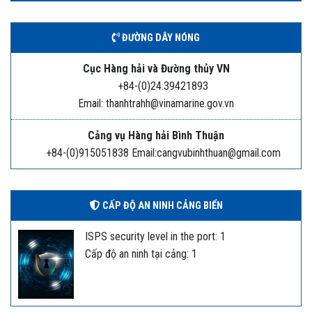
ĐƯỜNG DÂY NÓNG
Cục Hàng hải và Đường thủy VN
+84-(0)24.39421893
Email: thanhtrahh@vinamarine.gov.vn
Cảng vụ Hàng hải Bình Thuận
+84-(0)915051838 Email:cangvubinhthuan@gmail.com
CẤP ĐỘ AN NINH CẢNG BIỂN
ISPS security level in the port: 1
Cấp độ an ninh tại cảng: 1