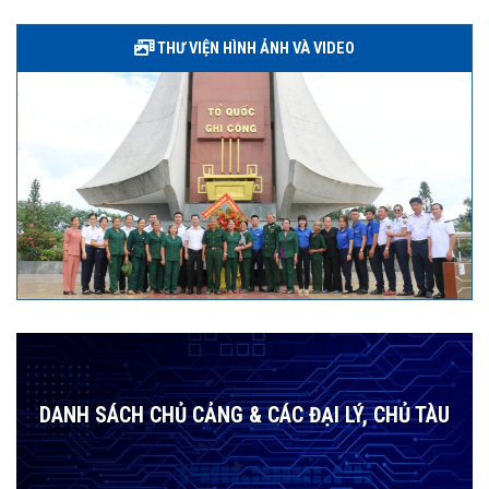
THƯ VIỆN HÌNH ẢNH VÀ VIDEO
DANH SÁCH CHỦ CẢNG & CÁC ĐẠI LÝ, CHỦ TÀU