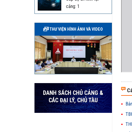
cảng: 1
THƯ VIỆN HÌNH ẢNH VÀ VIDEO
Cá
DANH SÁCH CHỦ CẢNG &
CÁC ĐẠI LÝ, CHỦ TÀU
Bản
TBH
THH