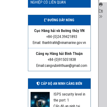
NGHIỆP CÓ LIÊN QUAN
ĐƯỜNG DÂY NÓNG
Cục Hàng hải và Đường thủy VN
+84-(0)24.39421893
Email: thanhtrahh@vinamarine.gov.vn
Cảng vụ Hàng hải Bình Thuận
+84-(0)915051838
Email:cangvubinhthuan@gmail.com
CẤP ĐỘ AN NINH CẢNG BIỂN
ISPS security level in
the port: 1
Cấp độ an ninh tại