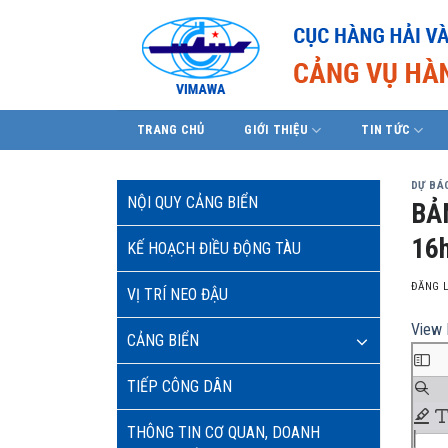
Skip
to
content
TRANG CHỦ
GIỚI THIỆU
TIN TỨC
DỰ BÁO
NỘI QUY CẢNG BIỂN
BẢ
16h
KẾ HOẠCH ĐIỀU ĐỘNG TÀU
ĐĂNG 
VỊ TRÍ NEO ĐẬU
View 
CẢNG BIỂN
TIẾP CÔNG DÂN
THÔNG TIN CƠ QUAN, DOANH