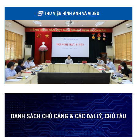
THƯ VIỆN HÌNH ẢNH VÀ VIDEO
DANH SÁCH CHỦ CẢNG & CÁC ĐẠI LÝ, CHỦ TÀU