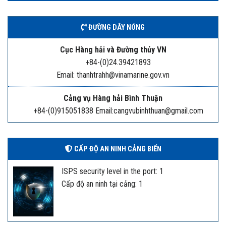
ĐƯỜNG DÂY NÓNG
Cục Hàng hải và Đường thủy VN
+84-(0)24.39421893
Email: thanhtrahh@vinamarine.gov.vn
Cảng vụ Hàng hải Bình Thuận
+84-(0)915051838 Email:cangvubinhthuan@gmail.com
CẤP ĐỘ AN NINH CẢNG BIỂN
ISPS security level in the port: 1
Cấp độ an ninh tại cảng: 1