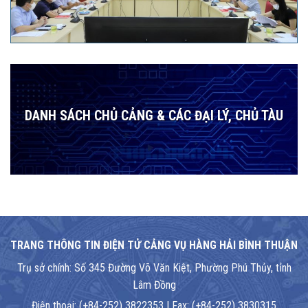
DANH SÁCH CHỦ CẢNG & CÁC ĐẠI LÝ, CHỦ TÀU
TRANG THÔNG TIN ĐIỆN TỬ CẢNG VỤ HÀNG HẢI BÌNH THUẬN
Trụ sở chính: Số 345 Đường Võ Văn Kiệt, Phường Phú Thủy, tỉnh
Lâm Đồng
Điện thoại: (+84-252) 3822353 | Fax: (+84-252) 3830315