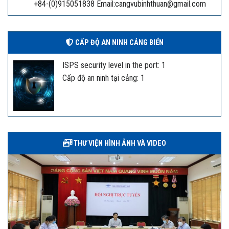
+84-(0)915051838 Email:cangvubinhthuan@gmail.com
CẤP ĐỘ AN NINH CẢNG BIỂN
ISPS security level in the port: 1
Cấp độ an ninh tại cảng: 1
THƯ VIỆN HÌNH ẢNH VÀ VIDEO