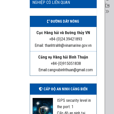
NGHIỆP CÓ LIÊN QUAN
ĐƯỜNG DÂY NÓNG
Cục Hàng hải và Đường thủy VN
+84-(0)24.39421893
Email: thanhtrahh@vinamarine.gov.vn
Cảng vụ Hàng hải Bình Thuận
+84-(0)915051838
Email:cangvubinhthuan@gmail.com
CẤP ĐỘ AN NINH CẢNG BIỂN
ISPS security level in
the port: 1
Cấp độ an ninh tại