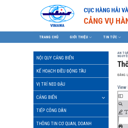
Skip
to
content
TRANG CHỦ
GIỚI THIỆU
TIN TỨC
AN TO
NGUYÊ
NỘI QUY CẢNG BIỂN
Thô
KẾ HOẠCH ĐIỀU ĐỘNG TÀU
ĐĂNG 
VỊ TRÍ NEO ĐẬU
View 
CẢNG BIỂN
TIẾP CÔNG DÂN
THÔNG TIN CƠ QUAN, DOANH