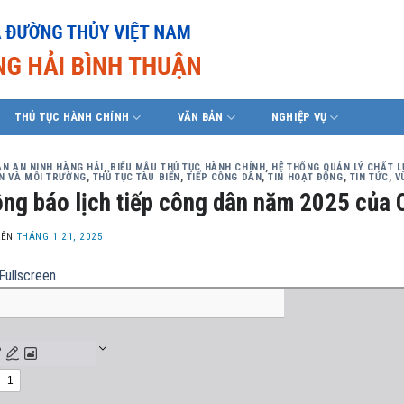
THỦ TỤC HÀNH CHÍNH
VĂN BẢN
NGHIỆP VỤ
ÀN AN NINH HÀNG HẢI
,
BIỂU MẪU THỦ TỤC HÀNH CHÍNH
,
HỆ THỐNG QUẢN LÝ CHẤT L
N VÀ MÔI TRƯỜNG
,
THỦ TỤC TÀU BIỂN
,
TIẾP CÔNG DÂN
,
TIN HOẠT ĐỘNG
,
TIN TỨC
,
V
ng báo lịch tiếp công dân năm 2025 của 
LÊN
THÁNG 1 21, 2025
Fullscreen