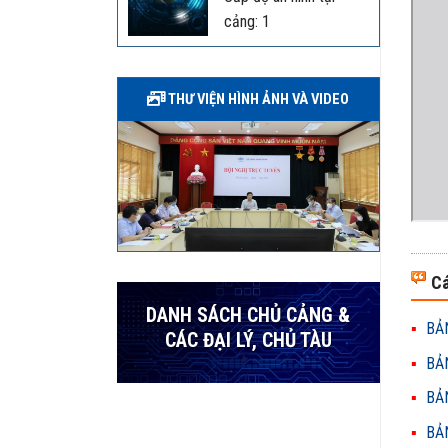
cảng: 1
THƯ VIỆN HÌNH ẢNH VÀ VIDEO
Cá
DANH SÁCH CHỦ CẢNG &
BẢN
CÁC ĐẠI LÝ, CHỦ TÀU
BẢN
BẢN
BẢN