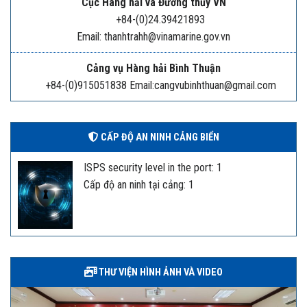
Cục Hàng hải và Đường thủy VN
+84-(0)24.39421893
Email: thanhtrahh@vinamarine.gov.vn
Cảng vụ Hàng hải Bình Thuận
+84-(0)915051838 Email:cangvubinhthuan@gmail.com
CẤP ĐỘ AN NINH CẢNG BIỂN
ISPS security level in the port: 1
Cấp độ an ninh tại cảng: 1
THƯ VIỆN HÌNH ẢNH VÀ VIDEO