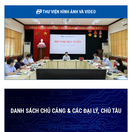
THƯ VIỆN HÌNH ẢNH VÀ VIDEO
DANH SÁCH CHỦ CẢNG & CÁC ĐẠI LÝ, CHỦ TÀU