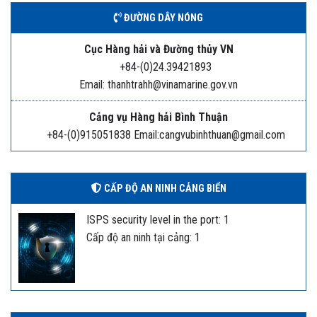
ĐƯỜNG DÂY NÓNG
Cục Hàng hải và Đường thủy VN
+84-(0)24.39421893
Email: thanhtrahh@vinamarine.gov.vn
Cảng vụ Hàng hải Bình Thuận
+84-(0)915051838 Email:cangvubinhthuan@gmail.com
CẤP ĐỘ AN NINH CẢNG BIỂN
ISPS security level in the port: 1
Cấp độ an ninh tại cảng: 1