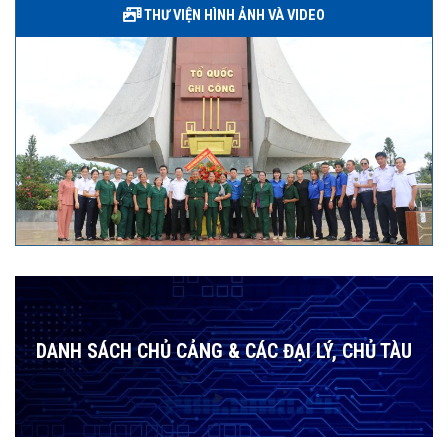
THƯ VIỆN HÌNH ẢNH VÀ VIDEO
DANH SÁCH CHỦ CẢNG & CÁC ĐẠI LÝ, CHỦ TÀU