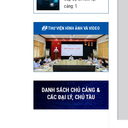
cảng: 1
THƯ VIỆN HÌNH ẢNH VÀ VIDEO
DANH SÁCH CHỦ CẢNG &
CÁC ĐẠI LÝ, CHỦ TÀU