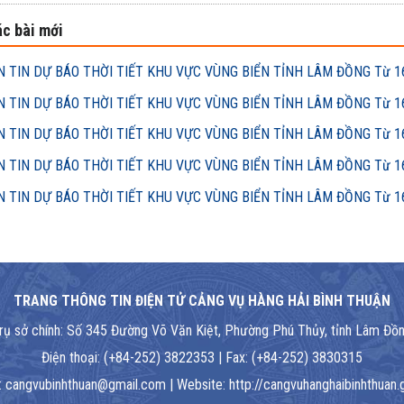
c bài mới
 TIN DỰ BÁO THỜI TIẾT KHU VỰC VÙNG BIỂN TỈNH LÂM ĐỒNG Từ 16h
 TIN DỰ BÁO THỜI TIẾT KHU VỰC VÙNG BIỂN TỈNH LÂM ĐỒNG Từ 16h
 TIN DỰ BÁO THỜI TIẾT KHU VỰC VÙNG BIỂN TỈNH LÂM ĐỒNG Từ 16h
 TIN DỰ BÁO THỜI TIẾT KHU VỰC VÙNG BIỂN TỈNH LÂM ĐỒNG Từ 16h
 TIN DỰ BÁO THỜI TIẾT KHU VỰC VÙNG BIỂN TỈNH LÂM ĐỒNG Từ 16h
TRANG THÔNG TIN ĐIỆN TỬ CẢNG VỤ HÀNG HẢI BÌNH THUẬN
rụ sở chính: Số 345 Đường Võ Văn Kiệt, Phường Phú Thủy, tỉnh Lâm Đồ
Điện thoại: (+84-252) 3822353 | Fax: (+84-252) 3830315
: cangvubinhthuan@gmail.com | Website: http://cangvuhanghaibinhthuan.