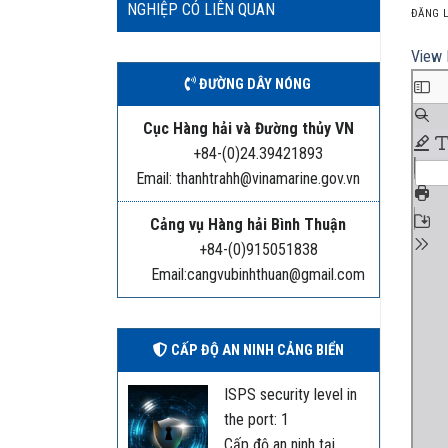
NGHIỆP CÓ LIÊN QUAN
ĐĂNG 
View 
ĐƯỜNG DÂY NÓNG
Cục Hàng hải và Đường thủy VN
+84-(0)24.39421893
Email: thanhtrahh@vinamarine.gov.vn
Cảng vụ Hàng hải Bình Thuận
+84-(0)915051838
Email:cangvubinhthuan@gmail.com
CẤP ĐỘ AN NINH CẢNG BIỂN
ISPS security level in
the port: 1
Cấp độ an ninh tại