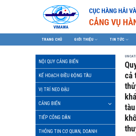
Skip
to
content
TRANG CHỦ
GIỚI THIỆU
TIN TỨC
UNCAT
NỘI QUY CẢNG BIỂN
Quy
cả 
KẾ HOẠCH ĐIỀU ĐỘNG TÀU
thủ
VỊ TRÍ NEO ĐẬU
khá
CẢNG BIỂN
tàu
khô
TIẾP CÔNG DÂN
thu
THÔNG TIN CƠ QUAN, DOANH