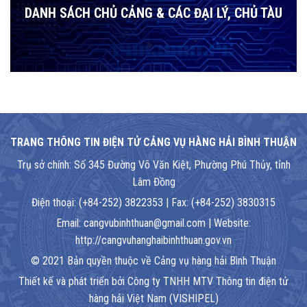
DANH SÁCH CHỦ CẢNG & CÁC ĐẠI LÝ, CHỦ TÀU
TRANG THÔNG TIN ĐIỆN TỬ CẢNG VỤ HÀNG HẢI BÌNH THUẬN
Trụ sở chính: Số 345 Đường Võ Văn Kiệt, Phường Phú Thủy, tỉnh
Lâm Đồng
Điện thoại: (+84-252) 3822353 | Fax: (+84-252) 3830315
Email: cangvubinhthuan@gmail.com | Website:
http://cangvuhanghaibinhthuan.gov.vn
© 2021 Bản quyền thuộc về Cảng vụ hàng hải Bình Thuận
Thiết kế và phát triển bởi Công ty TNHH MTV Thông tin điện tử
hàng hải Việt Nam (VISHIPEL)