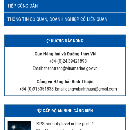
TIẾP CÔNG DÂN
THÔNG TIN CƠ QUAN, DOANH NGHIỆP CÓ LIÊN QUAN
ĐƯỜNG DÂY NÓNG
Cục Hàng hải và Đường thủy VN
+84-(0)24.39421893
Email: thanhtrahh@vinamarine.gov.vn
Cảng vụ Hàng hải Bình Thuận
+84-(0)915051838 Email:cangvubinhthuan@gmail.com
CẤP ĐỘ AN NINH CẢNG BIỂN
ISPS security level in the port: 1