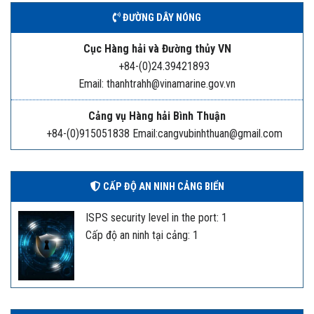
ĐƯỜNG DÂY NÓNG
Cục Hàng hải và Đường thủy VN
+84-(0)24.39421893
Email: thanhtrahh@vinamarine.gov.vn
Cảng vụ Hàng hải Bình Thuận
+84-(0)915051838 Email:cangvubinhthuan@gmail.com
CẤP ĐỘ AN NINH CẢNG BIỂN
ISPS security level in the port: 1
Cấp độ an ninh tại cảng: 1