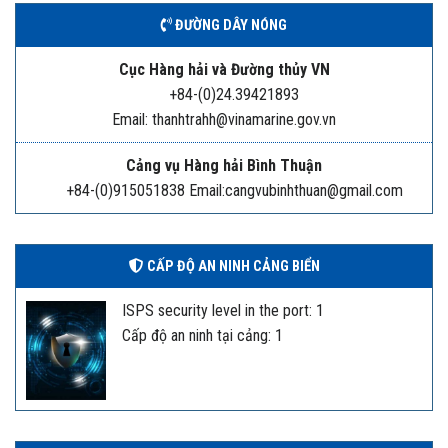
ĐƯỜNG DÂY NÓNG
Cục Hàng hải và Đường thủy VN
+84-(0)24.39421893
Email: thanhtrahh@vinamarine.gov.vn
Cảng vụ Hàng hải Bình Thuận
+84-(0)915051838 Email:cangvubinhthuan@gmail.com
CẤP ĐỘ AN NINH CẢNG BIỂN
ISPS security level in the port: 1
Cấp độ an ninh tại cảng: 1