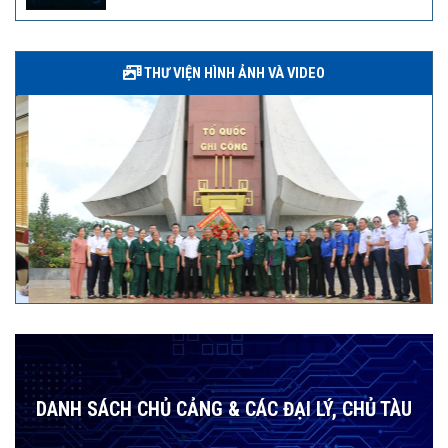
THƯ VIỆN HÌNH ẢNH VÀ VIDEO
DANH SÁCH CHỦ CẢNG & CÁC ĐẠI LÝ, CHỦ TÀU