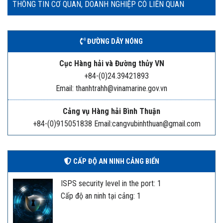
THÔNG TIN CƠ QUAN, DOANH NGHIỆP CÓ LIÊN QUAN
ĐƯỜNG DÂY NÓNG
Cục Hàng hải và Đường thủy VN
+84-(0)24.39421893
Email: thanhtrahh@vinamarine.gov.vn
Cảng vụ Hàng hải Bình Thuận
+84-(0)915051838 Email:cangvubinhthuan@gmail.com
CẤP ĐỘ AN NINH CẢNG BIỂN
ISPS security level in the port: 1
Cấp độ an ninh tại cảng: 1