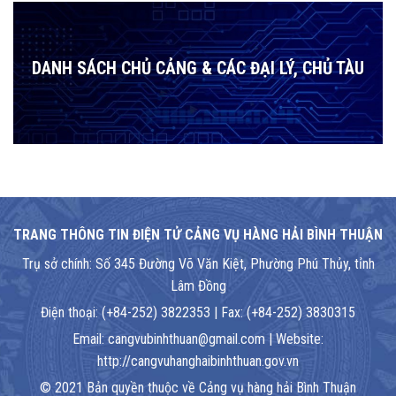
DANH SÁCH CHỦ CẢNG & CÁC ĐẠI LÝ, CHỦ TÀU
TRANG THÔNG TIN ĐIỆN TỬ CẢNG VỤ HÀNG HẢI BÌNH THUẬN
Trụ sở chính: Số 345 Đường Võ Văn Kiệt, Phường Phú Thủy, tỉnh
Lâm Đồng
Điện thoại: (+84-252) 3822353 | Fax: (+84-252) 3830315
Email: cangvubinhthuan@gmail.com | Website:
http://cangvuhanghaibinhthuan.gov.vn
© 2021 Bản quyền thuộc về Cảng vụ hàng hải Bình Thuận