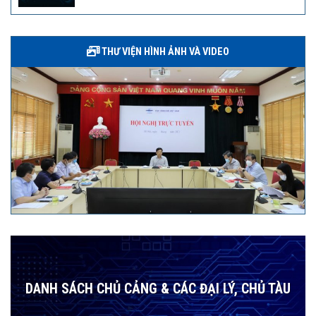
THƯ VIỆN HÌNH ẢNH VÀ VIDEO
DANH SÁCH CHỦ CẢNG & CÁC ĐẠI LÝ, CHỦ TÀU