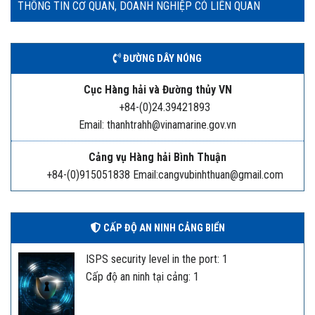
THÔNG TIN CƠ QUAN, DOANH NGHIỆP CÓ LIÊN QUAN
ĐƯỜNG DÂY NÓNG
Cục Hàng hải và Đường thủy VN
+84-(0)24.39421893
Email: thanhtrahh@vinamarine.gov.vn
Cảng vụ Hàng hải Bình Thuận
+84-(0)915051838 Email:cangvubinhthuan@gmail.com
CẤP ĐỘ AN NINH CẢNG BIỂN
ISPS security level in the port: 1
Cấp độ an ninh tại cảng: 1