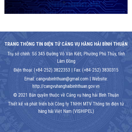
TRANG THÔNG TIN ĐIỆN TỬ CẢNG VỤ HÀNG HẢI BÌNH THUẬN
Trụ sở chính: Số 345 Đường Võ Văn Kiệt, Phường Phú Thủy, tỉnh
Lâm Đồng
Điện thoại: (+84-252) 3822353 | Fax: (+84-252) 3830315
Email: cangvubinhthuan@gmail.com | Website:
http://cangvuhanghaibinhthuan.gov.vn
© 2021 Bản quyền thuộc về Cảng vụ hàng hải Bình Thuận
Thiết kế và phát triển bởi Công ty TNHH MTV Thông tin điện tử
hàng hải Việt Nam (VISHIPEL)