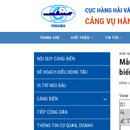
Skip
to
content
TRANG CHỦ
GIỚI THIỆU
TIN TỨC
BIỂU 
NỘI QUY CẢNG BIỂN
Mẫu
biể
KẾ HOẠCH ĐIỀU ĐỘNG TÀU
ĐĂNG 
VỊ TRÍ NEO ĐẬU
View 
CẢNG BIỂN
TIẾP CÔNG DÂN
THÔNG TIN CƠ QUAN, DOANH