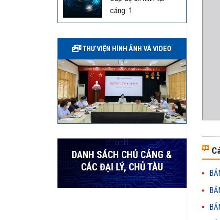
cảng: 1
THƯ VIỆN HÌNH ẢNH VÀ VIDEO
Cá
DANH SÁCH CHỦ CẢNG &
CÁC ĐẠI LÝ, CHỦ TÀU
BẢN
BẢN
BẢN