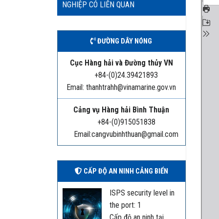
NGHIỆP CÓ LIÊN QUAN
ĐƯỜNG DÂY NÓNG
Cục Hàng hải và Đường thủy VN
+84-(0)24.39421893
Email: thanhtrahh@vinamarine.gov.vn
Cảng vụ Hàng hải Bình Thuận
+84-(0)915051838
Email:cangvubinhthuan@gmail.com
CẤP ĐỘ AN NINH CẢNG BIỂN
ISPS security level in
the port: 1
Cấp độ an ninh tại