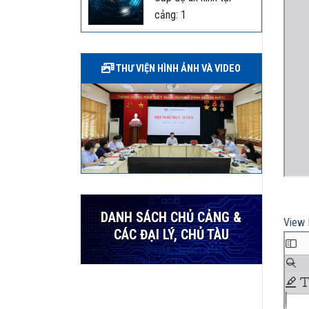
cảng: 1
THƯ VIỆN HÌNH ẢNH VÀ VIDEO
DANH SÁCH CHỦ CẢNG &
View 
CÁC ĐẠI LÝ, CHỦ TÀU