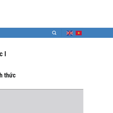
c I
nh thức