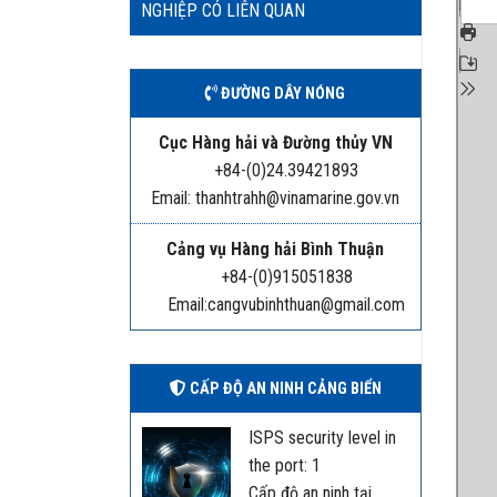
NGHIỆP CÓ LIÊN QUAN
ĐƯỜNG DÂY NÓNG
Cục Hàng hải và Đường thủy VN
+84-(0)24.39421893
Email: thanhtrahh@vinamarine.gov.vn
Cảng vụ Hàng hải Bình Thuận
+84-(0)915051838
Email:cangvubinhthuan@gmail.com
CẤP ĐỘ AN NINH CẢNG BIỂN
ISPS security level in
the port: 1
Cấp độ an ninh tại