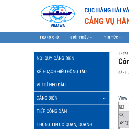
Skip
to
content
TRANG CHỦ
GIỚI THIỆU
TIN TỨC
UNCAT
NỘI QUY CẢNG BIỂN
Côn
KẾ HOẠCH ĐIỀU ĐỘNG TÀU
ĐĂNG 
VỊ TRÍ NEO ĐẬU
View 
CẢNG BIỂN
TIẾP CÔNG DÂN
THÔNG TIN CƠ QUAN, DOANH