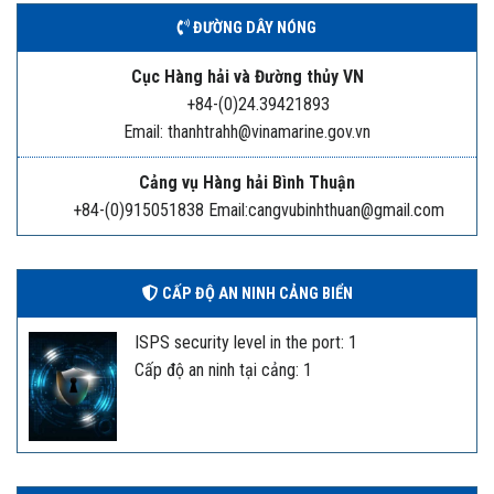
ĐƯỜNG DÂY NÓNG
Cục Hàng hải và Đường thủy VN
+84-(0)24.39421893
Email: thanhtrahh@vinamarine.gov.vn
Cảng vụ Hàng hải Bình Thuận
+84-(0)915051838 Email:cangvubinhthuan@gmail.com
CẤP ĐỘ AN NINH CẢNG BIỂN
ISPS security level in the port: 1
Cấp độ an ninh tại cảng: 1