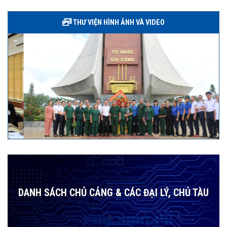
THƯ VIỆN HÌNH ẢNH VÀ VIDEO
DANH SÁCH CHỦ CẢNG & CÁC ĐẠI LÝ, CHỦ TÀU