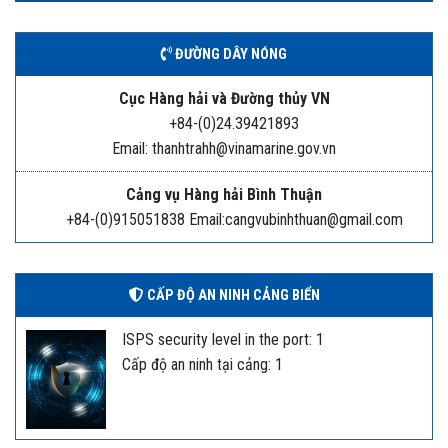
ĐƯỜNG DÂY NÓNG
Cục Hàng hải và Đường thủy VN
+84-(0)24.39421893
Email: thanhtrahh@vinamarine.gov.vn
Cảng vụ Hàng hải Bình Thuận
+84-(0)915051838 Email:cangvubinhthuan@gmail.com
CẤP ĐỘ AN NINH CẢNG BIỂN
ISPS security level in the port: 1
Cấp độ an ninh tại cảng: 1