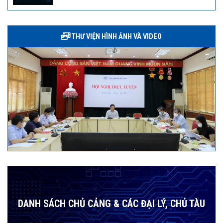
THƯ VIỆN HÌNH ẢNH VÀ VIDEO
DANH SÁCH CHỦ CẢNG & CÁC ĐẠI LÝ, CHỦ TÀU