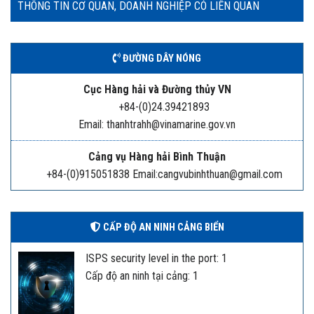
THÔNG TIN CƠ QUAN, DOANH NGHIỆP CÓ LIÊN QUAN
ĐƯỜNG DÂY NÓNG
Cục Hàng hải và Đường thủy VN
+84-(0)24.39421893
Email: thanhtrahh@vinamarine.gov.vn
Cảng vụ Hàng hải Bình Thuận
+84-(0)915051838 Email:cangvubinhthuan@gmail.com
CẤP ĐỘ AN NINH CẢNG BIỂN
ISPS security level in the port: 1
Cấp độ an ninh tại cảng: 1