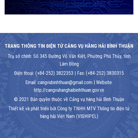
TRANG THÔNG TIN ĐIỆN TỬ CẢNG VỤ HÀNG HẢI BÌNH THUẬN
Trụ sở chính: Số 345 Đường Võ Văn Kiệt, Phường Phú Thủy, tỉnh
Lâm Đồng
Điện thoại: (+84-252) 3822353 | Fax: (+84-252) 3830315
Email: cangvubinhthuan@gmail.com | Website:
http://cangvuhanghaibinhthuan.gov.vn
© 2021 Bản quyền thuộc về Cảng vụ hàng hải Bình Thuận
Thiết kế và phát triển bởi Công ty TNHH MTV Thông tin điện tử
hàng hải Việt Nam (VISHIPEL)