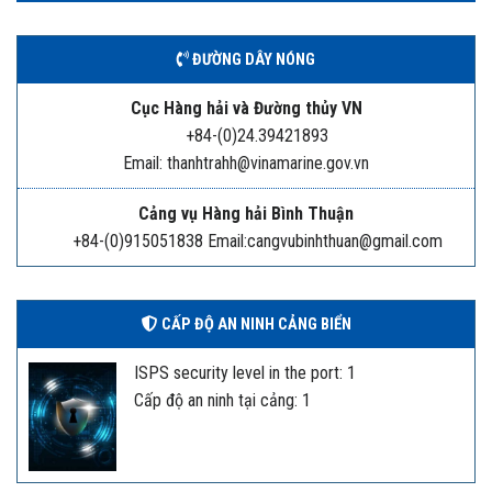
ĐƯỜNG DÂY NÓNG
Cục Hàng hải và Đường thủy VN
+84-(0)24.39421893
Email: thanhtrahh@vinamarine.gov.vn
Cảng vụ Hàng hải Bình Thuận
+84-(0)915051838 Email:cangvubinhthuan@gmail.com
CẤP ĐỘ AN NINH CẢNG BIỂN
ISPS security level in the port: 1
Cấp độ an ninh tại cảng: 1