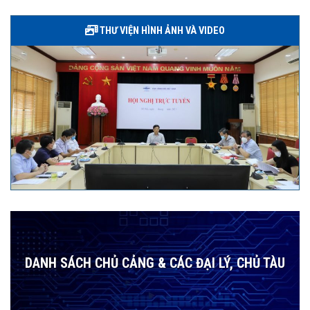
THƯ VIỆN HÌNH ẢNH VÀ VIDEO
DANH SÁCH CHỦ CẢNG & CÁC ĐẠI LÝ, CHỦ TÀU