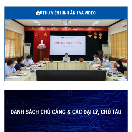
THƯ VIỆN HÌNH ẢNH VÀ VIDEO
DANH SÁCH CHỦ CẢNG & CÁC ĐẠI LÝ, CHỦ TÀU