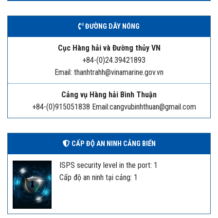
ĐƯỜNG DÂY NÓNG
Cục Hàng hải và Đường thủy VN
+84-(0)24.39421893
Email: thanhtrahh@vinamarine.gov.vn
Cảng vụ Hàng hải Bình Thuận
+84-(0)915051838 Email:cangvubinhthuan@gmail.com
CẤP ĐỘ AN NINH CẢNG BIỂN
ISPS security level in the port: 1
Cấp độ an ninh tại cảng: 1