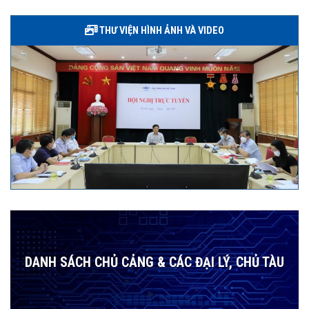
THƯ VIỆN HÌNH ẢNH VÀ VIDEO
DANH SÁCH CHỦ CẢNG & CÁC ĐẠI LÝ, CHỦ TÀU