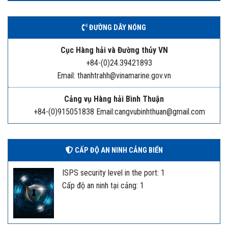
ĐƯỜNG DÂY NÓNG
Cục Hàng hải và Đường thủy VN
+84-(0)24.39421893
Email: thanhtrahh@vinamarine.gov.vn
Cảng vụ Hàng hải Bình Thuận
+84-(0)915051838 Email:cangvubinhthuan@gmail.com
CẤP ĐỘ AN NINH CẢNG BIỂN
ISPS security level in the port: 1
Cấp độ an ninh tại cảng: 1