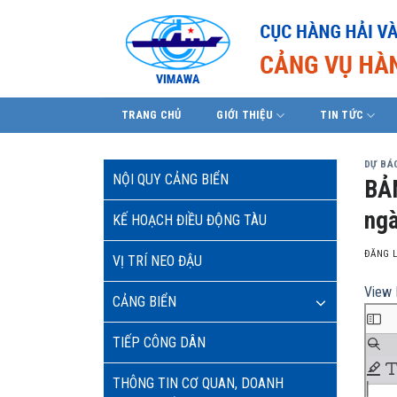
Skip
to
content
TRANG CHỦ
GIỚI THIỆU
TIN TỨC
DỰ BÁO
NỘI QUY CẢNG BIỂN
BẢN
ngà
KẾ HOẠCH ĐIỀU ĐỘNG TÀU
ĐĂNG 
VỊ TRÍ NEO ĐẬU
View 
CẢNG BIỂN
TIẾP CÔNG DÂN
THÔNG TIN CƠ QUAN, DOANH