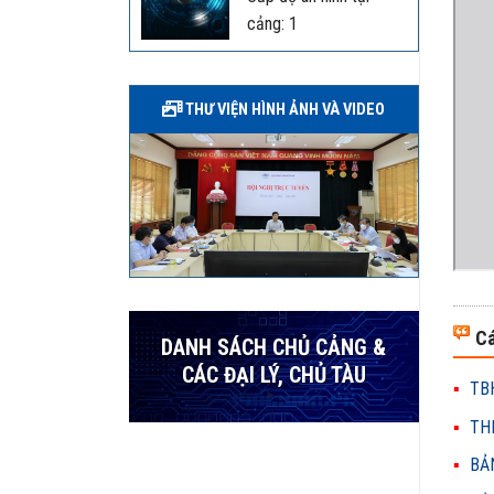
cảng: 1
THƯ VIỆN HÌNH ẢNH VÀ VIDEO
Cá
DANH SÁCH CHỦ CẢNG &
CÁC ĐẠI LÝ, CHỦ TÀU
TBH
THH
BẢN