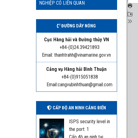
NGHIỆP CÓ LIÊN QUAN
ĐƯỜNG DÂY NÓNG
Cục Hàng hải và Đường thủy VN
+84-(0)24.39421893
Email: thanhtrahh@vinamarine.gov.vn
Cảng vụ Hàng hải Bình Thuận
+84-(0)915051838
Email:cangvubinhthuan@gmail.com
CẤP ĐỘ AN NINH CẢNG BIỂN
ISPS security level in
the port: 1
Cấp độ an ninh tại