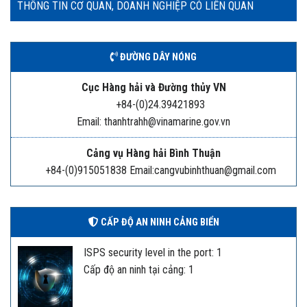
THÔNG TIN CƠ QUAN, DOANH NGHIỆP CÓ LIÊN QUAN
ĐƯỜNG DÂY NÓNG
Cục Hàng hải và Đường thủy VN
+84-(0)24.39421893
Email: thanhtrahh@vinamarine.gov.vn
Cảng vụ Hàng hải Bình Thuận
+84-(0)915051838 Email:cangvubinhthuan@gmail.com
CẤP ĐỘ AN NINH CẢNG BIỂN
ISPS security level in the port: 1
Cấp độ an ninh tại cảng: 1