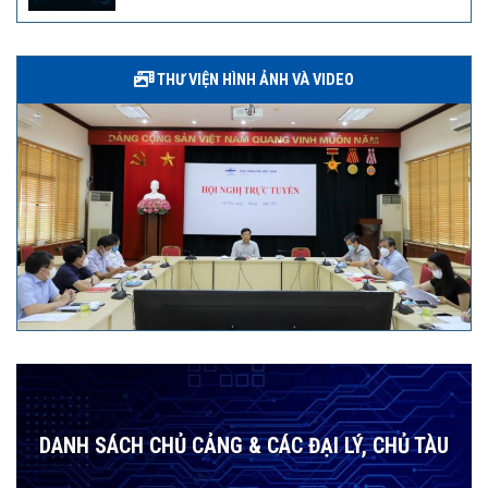
THƯ VIỆN HÌNH ẢNH VÀ VIDEO
DANH SÁCH CHỦ CẢNG & CÁC ĐẠI LÝ, CHỦ TÀU