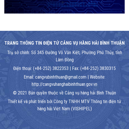
TRANG THÔNG TIN ĐIỆN TỬ CẢNG VỤ HÀNG HẢI BÌNH THUẬN
Trụ sở chính: Số 345 Đường Võ Văn Kiệt, Phường Phú Thủy, tỉnh
Lâm Đồng
Điện thoại: (+84-252) 3822353 | Fax: (+84-252) 3830315
Email: cangvubinhthuan@gmail.com | Website:
http://cangvuhanghaibinhthuan.gov.vn
© 2021 Bản quyền thuộc về Cảng vụ hàng hải Bình Thuận
Thiết kế và phát triển bởi Công ty TNHH MTV Thông tin điện tử
hàng hải Việt Nam (VISHIPEL)