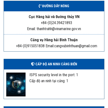
ĐƯỜNG DÂY NÓNG
Cục Hàng hải và Đường thủy VN
+84-(0)24.39421893
Email: thanhtrahh@vinamarine.gov.vn
Cảng vụ Hàng hải Bình Thuận
+84-(0)915051838 Email:cangvubinhthuan@gmail.com
CẤP ĐỘ AN NINH CẢNG BIỂN
ISPS security level in the port: 1
Cấp độ an ninh tại cảng: 1