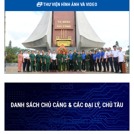
THƯ VIỆN HÌNH ẢNH VÀ VIDEO
DANH SÁCH CHỦ CẢNG & CÁC ĐẠI LÝ, CHỦ TÀU