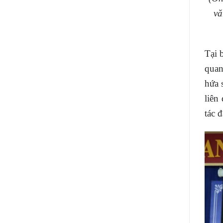
vă
Tại 
quan
hứa 
liên
tác 