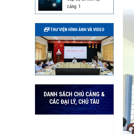
cảng: 1
THƯ VIỆN HÌNH ẢNH VÀ VIDEO
DANH SÁCH CHỦ CẢNG &
CÁC ĐẠI LÝ, CHỦ TÀU