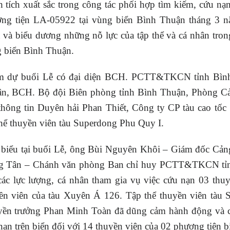
h tích xuất sắc trong công tác phối hợp tìm kiếm, cứu nạ
ng tiện LA-05922 tại vùng biển Bình Thuận tháng 3 nă
 và biểu dương những nỗ lực của tập thể và cá nhân tron
 biển Bình Thuận.
 dự buổi Lễ có đại diện BCH. PCTT&TKCN tỉnh Bình T
n, BCH. Bộ đội Biên phòng tỉnh Bình Thuận, Phòng Cả
thông tin Duyên hải Phan Thiết, Công ty CP tàu cao t
thể thuyền viên tàu Superdong Phu Quy I.
 biểu tại buổi Lễ, ông Bùi Nguyên Khôi – Giám đốc Cả
 Tân – Chánh văn phòng Ban chỉ huy PCTT&TKCN tỉnh
các lực lượng, cá nhân tham gia vụ việc cứu nạn 03 th
ền viên của tàu Xuyên Á 126. Tập thể thuyền viên tàu 
ền trưởng Phan Minh Toàn đã dũng cảm hành động và có
nạn trên biển đối với 14 thuyền viên của 02 phương tiện bị