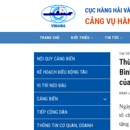
Skip
to
content
TRANG CHỦ
GIỚI THIỆU
TIN TỨC
TIN TỨ
NỘI QUY CẢNG BIỂN
Thừ
Bìn
KẾ HOẠCH ĐIỀU ĐỘNG TÀU
của
VỊ TRÍ NEO ĐẬU
ĐĂNG 
CẢNG BIỂN
Ngày
TIẾP CÔNG DÂN
tổ c
tặng
THÔNG TIN CƠ QUAN, DOANH