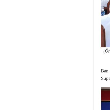
(Ôn
Ban 
Supe