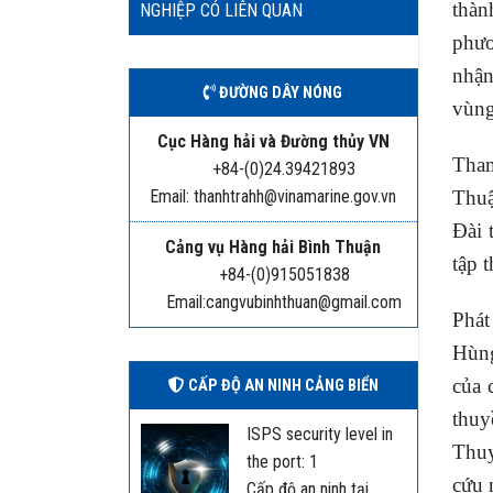
thàn
NGHIỆP CÓ LIÊN QUAN
phươ
nhận
ĐƯỜNG DÂY NÓNG
vùng
Cục Hàng hải và Đường thủy VN
Tham
+84-(0)24.39421893
Thuậ
Email: thanhtrahh@vinamarine.gov.vn
Đài 
Cảng vụ Hàng hải Bình Thuận
tập 
+84-(0)915051838
Email:cangvubinhthuan@gmail.com
Phát
Hùng
của 
CẤP ĐỘ AN NINH CẢNG BIỂN
thuy
ISPS security level in
Thuy
the port: 1
cứu 
Cấp độ an ninh tại