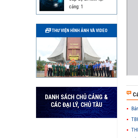
cảng: 1
THƯ VIỆN HÌNH ẢNH VÀ VIDEO
Cá
DANH SÁCH CHỦ CẢNG &
CÁC ĐẠI LÝ, CHỦ TÀU
Bản
TBH
THH