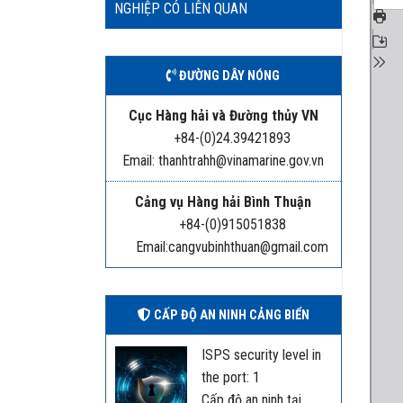
NGHIỆP CÓ LIÊN QUAN
ĐƯỜNG DÂY NÓNG
Cục Hàng hải và Đường thủy VN
+84-(0)24.39421893
Email: thanhtrahh@vinamarine.gov.vn
Cảng vụ Hàng hải Bình Thuận
+84-(0)915051838
Email:cangvubinhthuan@gmail.com
CẤP ĐỘ AN NINH CẢNG BIỂN
ISPS security level in
the port: 1
Cấp độ an ninh tại