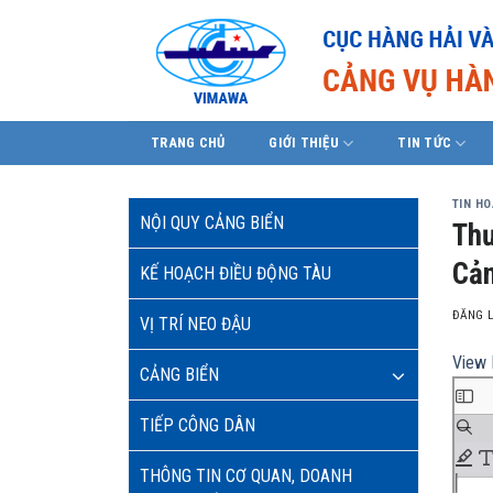
Skip
to
content
TRANG CHỦ
GIỚI THIỆU
TIN TỨC
TIN H
NỘI QUY CẢNG BIỂN
Thư
Cản
KẾ HOẠCH ĐIỀU ĐỘNG TÀU
ĐĂNG 
VỊ TRÍ NEO ĐẬU
View 
CẢNG BIỂN
TIẾP CÔNG DÂN
THÔNG TIN CƠ QUAN, DOANH