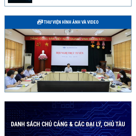
THƯ VIỆN HÌNH ẢNH VÀ VIDEO
DANH SÁCH CHỦ CẢNG & CÁC ĐẠI LÝ, CHỦ TÀU