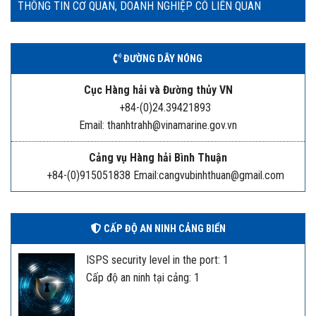
THÔNG TIN CƠ QUAN, DOANH NGHIỆP CÓ LIÊN QUAN
ĐƯỜNG DÂY NÓNG
Cục Hàng hải và Đường thủy VN
+84-(0)24.39421893
Email: thanhtrahh@vinamarine.gov.vn
Cảng vụ Hàng hải Bình Thuận
+84-(0)915051838 Email:cangvubinhthuan@gmail.com
CẤP ĐỘ AN NINH CẢNG BIỂN
ISPS security level in the port: 1
Cấp độ an ninh tại cảng: 1