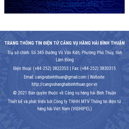
TRANG THÔNG TIN ĐIỆN TỬ CẢNG VỤ HÀNG HẢI BÌNH THUẬN
Trụ sở chính: Số 345 Đường Võ Văn Kiệt, Phường Phú Thủy, tỉnh
Lâm Đồng
Điện thoại: (+84-252) 3822353 | Fax: (+84-252) 3830315
Email: cangvubinhthuan@gmail.com | Website:
http://cangvuhanghaibinhthuan.gov.vn
© 2021 Bản quyền thuộc về Cảng vụ hàng hải Bình Thuận
Thiết kế và phát triển bởi Công ty TNHH MTV Thông tin điện tử
hàng hải Việt Nam (VISHIPEL)