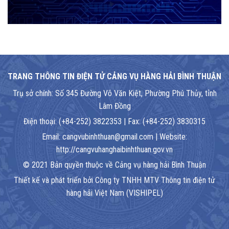
TRANG THÔNG TIN ĐIỆN TỬ CẢNG VỤ HÀNG HẢI BÌNH THUẬN
Trụ sở chính: Số 345 Đường Võ Văn Kiệt, Phường Phú Thủy, tỉnh
Lâm Đồng
Điện thoại: (+84-252) 3822353 | Fax: (+84-252) 3830315
Email: cangvubinhthuan@gmail.com | Website:
http://cangvuhanghaibinhthuan.gov.vn
© 2021 Bản quyền thuộc về Cảng vụ hàng hải Bình Thuận
Thiết kế và phát triển bởi Công ty TNHH MTV Thông tin điện tử
hàng hải Việt Nam (VISHIPEL)