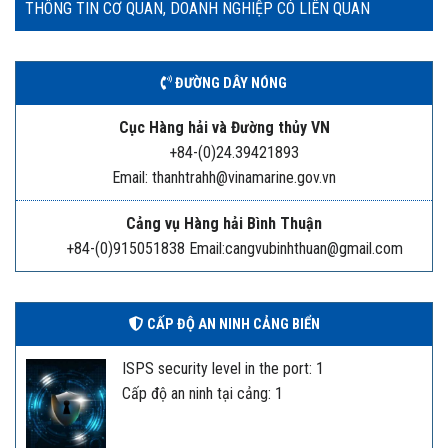
THÔNG TIN CƠ QUAN, DOANH NGHIỆP CÓ LIÊN QUAN
ĐƯỜNG DÂY NÓNG
Cục Hàng hải và Đường thủy VN
+84-(0)24.39421893
Email: thanhtrahh@vinamarine.gov.vn
Cảng vụ Hàng hải Bình Thuận
+84-(0)915051838 Email:cangvubinhthuan@gmail.com
CẤP ĐỘ AN NINH CẢNG BIỂN
ISPS security level in the port: 1
Cấp độ an ninh tại cảng: 1