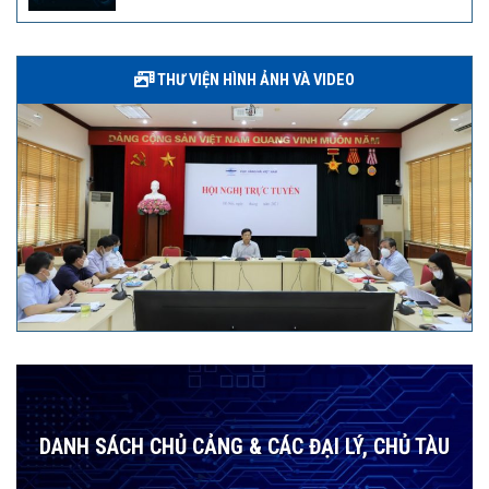
THƯ VIỆN HÌNH ẢNH VÀ VIDEO
DANH SÁCH CHỦ CẢNG & CÁC ĐẠI LÝ, CHỦ TÀU