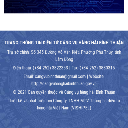
TRANG THÔNG TIN ĐIỆN TỬ CẢNG VỤ HÀNG HẢI BÌNH THUẬN
Trụ sở chính: Số 345 Đường Võ Văn Kiệt, Phường Phú Thủy, tỉnh
Lâm Đồng
Điện thoại: (+84-252) 3822353 | Fax: (+84-252) 3830315
Email: cangvubinhthuan@gmail.com | Website:
http://cangvuhanghaibinhthuan.gov.vn
© 2021 Bản quyền thuộc về Cảng vụ hàng hải Bình Thuận
Thiết kế và phát triển bởi Công ty TNHH MTV Thông tin điện tử
hàng hải Việt Nam (VISHIPEL)