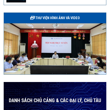
THƯ VIỆN HÌNH ẢNH VÀ VIDEO
DANH SÁCH CHỦ CẢNG & CÁC ĐẠI LÝ, CHỦ TÀU