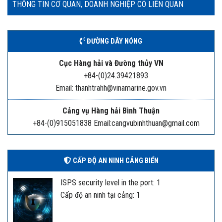
THÔNG TIN CƠ QUAN, DOANH NGHIỆP CÓ LIÊN QUAN
ĐƯỜNG DÂY NÓNG
Cục Hàng hải và Đường thủy VN
+84-(0)24.39421893
Email: thanhtrahh@vinamarine.gov.vn
Cảng vụ Hàng hải Bình Thuận
+84-(0)915051838 Email:cangvubinhthuan@gmail.com
CẤP ĐỘ AN NINH CẢNG BIỂN
ISPS security level in the port: 1
Cấp độ an ninh tại cảng: 1